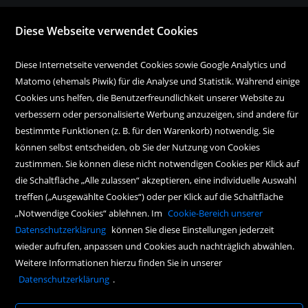
Diese Webseite verwendet Cookies
bestellung@haymonbuchhandlung.at
Montag bis Freitag:
Diese Internetseite verwendet Cookies sowie Google Analytics und
10.00 Uhr bis 18.00 Uhr
Matomo (ehemals Piwik) für die Analyse und Statistik. Während einige
Cookies uns helfen, die Benutzerfreundlichkeit unserer Website zu
Samstag:
verbessern oder personalisierte Werbung anzuzeigen, sind andere für
10.00 Uhr bis 17.00 Uhr
bestimmte Funktionen (z. B. für den Warenkorb) notwendig. Sie
können selbst entscheiden, ob Sie der Nutzung von Cookies
zustimmen. Sie können diese nicht notwendigen Cookies per Klick auf
die Schaltfläche „Alle zulassen“ akzeptieren, eine individuelle Auswahl
treffen („Ausgewählte Cookies“) oder per Klick auf die Schaltfläche
„Notwendige Cookies“ ablehnen. Im
Cookie-Bereich unserer
Datenschutzerklärung
können Sie diese Einstellungen jederzeit
Copyright Icons:
Socialicon
|
Zahlungsicon
|
Serviceicons
|
Kundenkontoicon
wieder aufrufen, anpassen und Cookies auch nachträglich abwählen.
Weitere Informationen hierzu finden Sie in unserer
Datenschutzerklärung
.