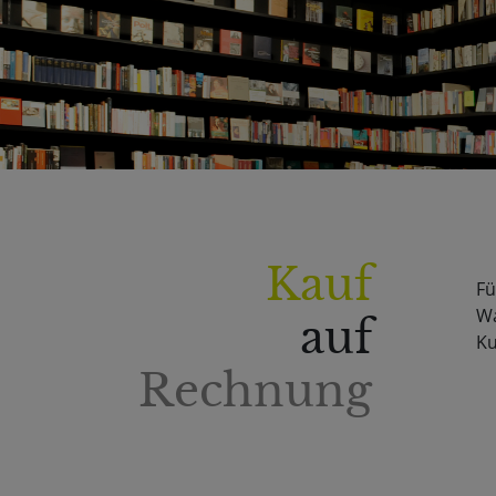
Kauf
Fü
Wa
auf
Ku
Rechnung