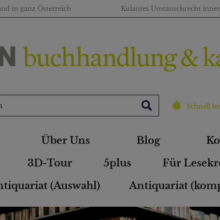
and in ganz Österreich
Kulantes Umtauschrecht inne
Schnell be
Über Uns
Blog
Ko
3D-Tour
5plus
Für Lesekr
tiquariat (Auswahl)
Antiquariat (komp