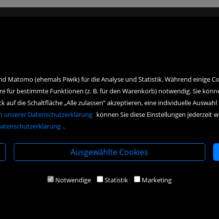
assenplatz 4
Montag bis Freitag:
20 Innsbruck
10.00 Uhr bis 18.00 Uhr
43 512 57 18 18
Samstag:
10.00 Uhr bis 17.00 Uhr
nd Matomo (ehemals Piwik) für die Analyse und Statistik. Während einige Co
ellung@haymonbuchhandlung.at
re für bestimmte Funktionen (z. B. für den Warenkorb) notwendig. Sie könn
auf die Schaltfläche „Alle zulassen“ akzeptieren, eine individuelle Auswahl 
h unserer Datenschutzerklärung
können Sie diese Einstellungen jederzeit 
atenschutzerklärung
.
Ausgewählte Cookies
Notwendige
Statistik
Marketing
Copyright Icons:
Socialicon
|
Zahlungsicon
|
Serviceicons
|
Kundenkontoicon