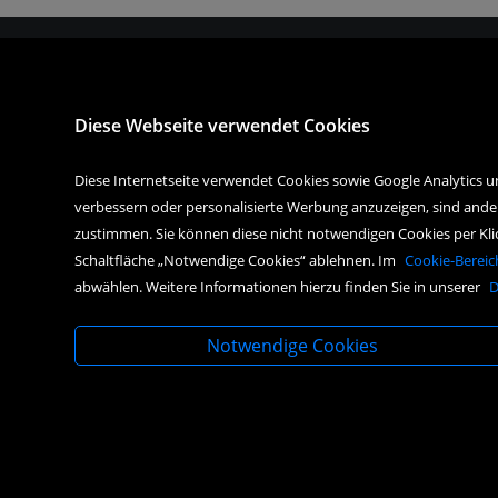
Spark
AGB
A-60
Impressum
Diese Webseite verwendet Cookies
Tel. +
Datenschutz
Widerrufsrecht
Diese Internetseite verwendet Cookies sowie Google Analytics u
best
verbessern oder personalisierte Werbung anzuzeigen, sind ande
<VERTRAG WIDERRUFEN>
zustimmen. Sie können diese nicht notwendigen Cookies per Klick 
Bestellvorgang
Schaltfläche „Notwendige Cookies“ ablehnen. Im
Cookie-Bereic
Kontakt
abwählen. Weitere Informationen hierzu finden Sie in unserer
D
Barrierefreiheitserklärung
Notwendige Cookies
3D-Shop