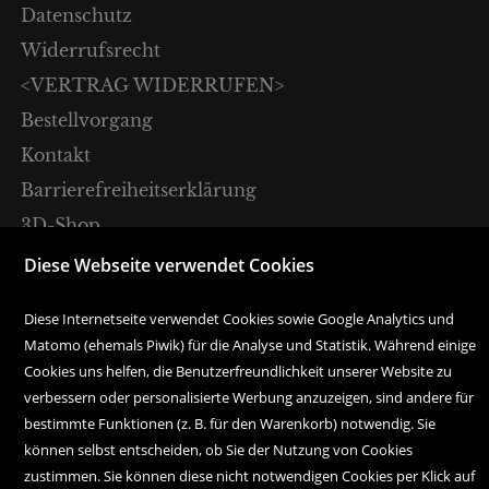
Datenschutz
Widerrufsrecht
<VERTRAG WIDERRUFEN>
Bestellvorgang
Kontakt
Barrierefreiheitserklärung
3D-Shop
Diese Webseite verwendet Cookies
Sparkassenplatz 4
A-6020 Innsbruck
Diese Internetseite verwendet Cookies sowie Google Analytics und
Matomo (ehemals Piwik) für die Analyse und Statistik. Während einige
Tel. +43 512 57 18 18
Cookies uns helfen, die Benutzerfreundlichkeit unserer Website zu
verbessern oder personalisierte Werbung anzuzeigen, sind andere für
bestellung@haymonbuchhandlung.at
bestimmte Funktionen (z. B. für den Warenkorb) notwendig. Sie
können selbst entscheiden, ob Sie der Nutzung von Cookies
Montag bis Freitag:
zustimmen. Sie können diese nicht notwendigen Cookies per Klick auf
10.00 Uhr bis 18.00 Uhr