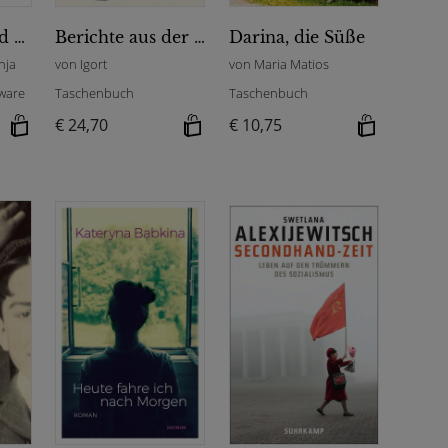
Von Hasen und anderen Europäern Geschichten aus Kiew. Buchleinen.
Berichte aus der Ukraine
Darina, die Süße
nja
von Igort
von Maria Matios
ware
Taschenbuch
Taschenbuch
€ 24,70
€ 10,75