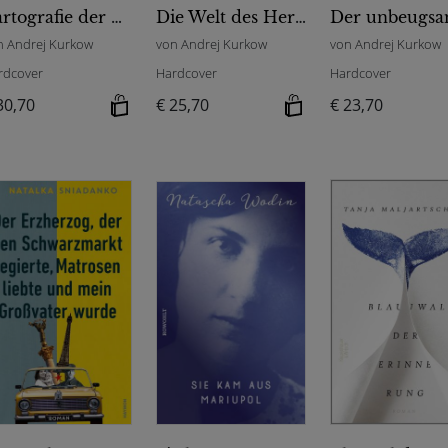
Kartografie der Freiheit
Die Welt des Herrn Bickford
n Andrej Kurkow
von Andrej Kurkow
von Andrej Kurkow
rdcover
Hardcover
Hardcover
30,70
€ 25,70
€ 23,70