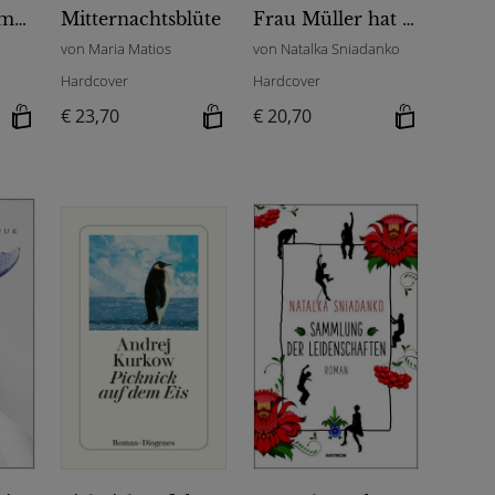
Der unbeugsame Papagei
Mitternachtsblüte
Frau Müller hat nicht die Absicht, mehr zu bezahlen
von Maria Matios
von Natalka Sniadanko
Hardcover
Hardcover
€ 23,70
€ 20,70