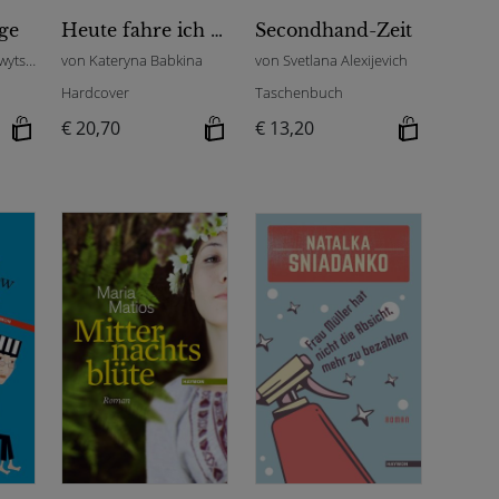
ge
Heute fahre ich nach Morgen
Secondhand-Zeit
von Sofia Andruchowytsch
von Kateryna Babkina
von Svetlana Alexijevich
Hardcover
Taschenbuch
€ 20,70
€ 13,20