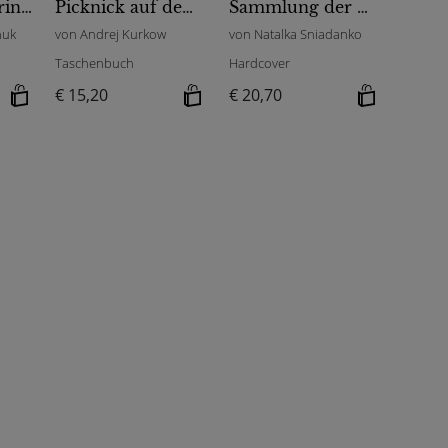
Blauwal der Erinnerung
Picknick auf dem Eis
Sammlung der Leidenschaften
huk
von Andrej Kurkow
von Natalka Sniadanko
Taschenbuch
Hardcover
€ 15,20
€ 20,70