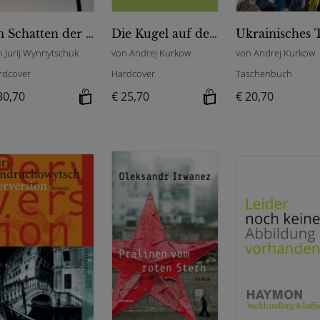
Im Schatten der Mohnblüte
Die Kugel auf dem Weg zum Helden
n Jurij Wynnytschuk
von Andrej Kurkow
von Andrej Kurkow
rdcover
Hardcover
Taschenbuch
30,70
€ 25,70
€ 20,70