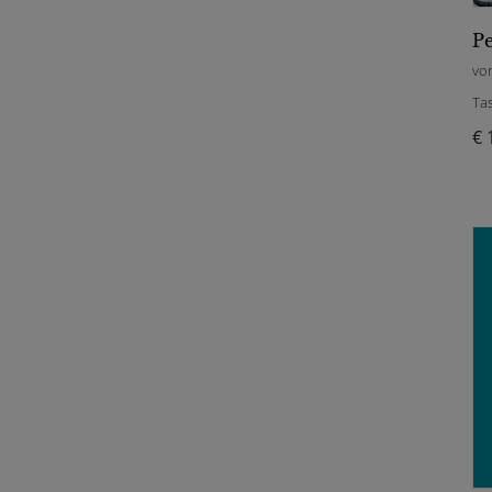
Pe
vo
Ta
€ 