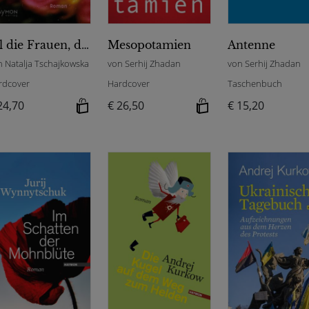
All die Frauen, die das hier überleben
Mesopotamien
Antenne
n Natalja Tschajkowska
von Serhij Zhadan
von Serhij Zhadan
rdcover
Hardcover
Taschenbuch
24,70
€ 26,50
€ 15,20