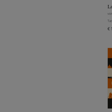
vo
Ta
€ 