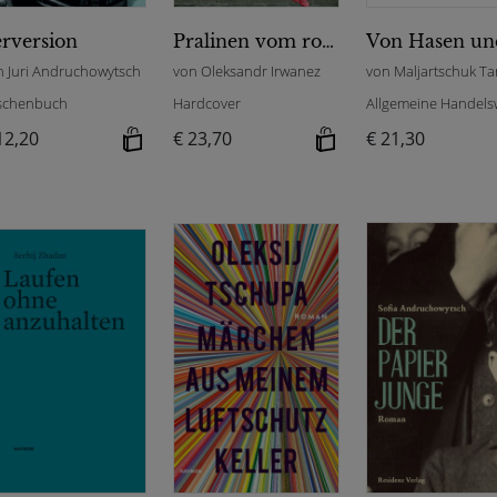
rversion
Pralinen vom roten Stern
n Juri Andruchowytsch
von Oleksandr Irwanez
von Maljartschuk Ta
schenbuch
Hardcover
Allgemeine Handels
12,20
€ 23,70
€ 21,30