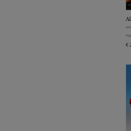
vo
Ha
€ 