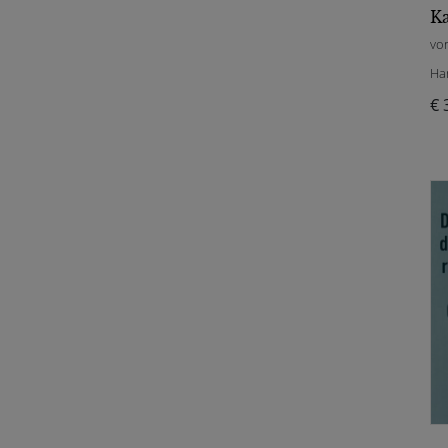
vo
Ha
€ 