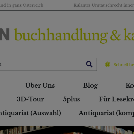
and in ganz Österreich
Kulantes Umtauschrecht inne
Schnell be
Über Uns
Blog
Ko
3D-Tour
5plus
Für Lesekr
tiquariat (Auswahl)
Antiquariat (komp