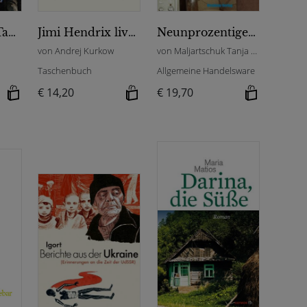
Ukrainisches Tagebuch
Jimi Hendrix live in Lemberg
Neunprozentiger Haushaltsessig
von Andrej Kurkow
von Maljartschuk Tanja Dathe Cla
Taschenbuch
Allgemeine Handelsware
€ 14,20
€ 19,70