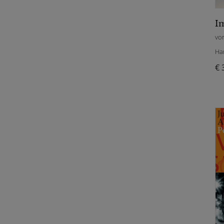
vo
Ha
€ 