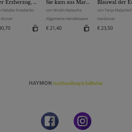
Der Erzherzog, der den Schwarzmarkt regierte, Matrosen liebte und mein Großvater wurde
Sie kam aus Mariupol 17.02.2017. Hardback.
n Natalka Sniadanko
von Wodin Natascha
von Tanja Maljartsc
rdcover
Allgemeine Handelsware
Hardcover
30,70
€ 21,40
€ 23,50