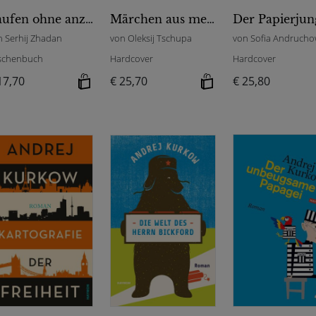
Laufen ohne anzuhalten
Märchen aus meinem Luftschutzkeller
Der Papierjun
n Serhij Zhadan
von Oleksij Tschupa
schenbuch
Hardcover
Hardcover
17,70
€ 25,70
€ 25,80