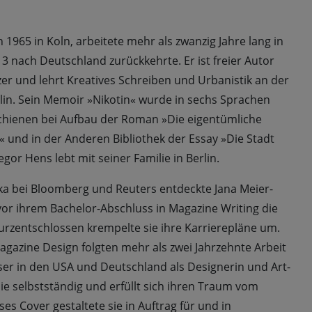
1965 in Koln, arbeitete mehr als zwanzig Jahre lang in
3 nach Deutschland zurückkehrte. Er ist freier Autor
er und lehrt Kreatives Schreiben und Urbanistik an der
rlin. Sein Memoir »Nikotin« wurde in sechs Sprachen
rschienen bei Aufbau der Roman »Die eigentümliche
« und in der Anderen Bibliothek der Essay »Die Stadt
gor Hens lebt mit seiner Familie in Berlin.
ka bei Bloomberg und Reuters entdeckte Jana Meier-
vor ihrem Bachelor-Abschluss in Magazine Writing die
Kurzentschlossen krempelte sie ihre Karrierepläne um.
agazine Design folgten mehr als zwei Jahrzehnte Arbeit
er in den USA und Deutschland als Designerin und Art-
sie selbstständig und erfüllt sich ihren Traum vom
es Cover gestaltete sie in Auftrag für und in