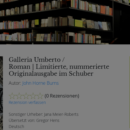
Galleria Umberto /
Roman | Limitierte, nummerierte
Originalausgabe im Schuber
Autor:
John Horne Burns
(
0 Rezensionen
)
Rezension verfassen
Sonstiger Urheber: Jana Meier-Roberts
Übersetzt von: Gregor Hens
Deutsch