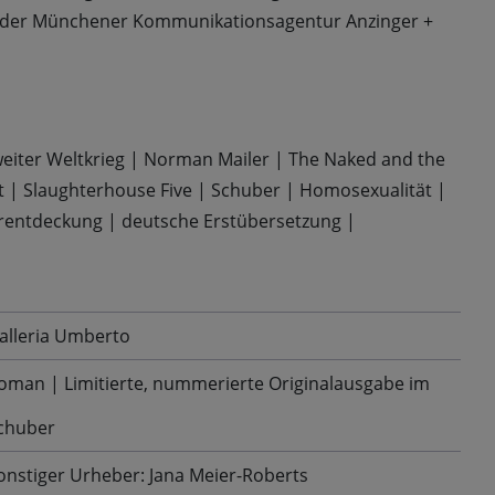
der Münchener Kommunikationsagentur Anzinger +
eiter Weltkrieg
|
Norman Mailer
|
The Naked and the
t
|
Slaughterhouse Five
|
Schuber
|
Homosexualität
|
rentdeckung
|
deutsche Erstübersetzung
|
alleria Umberto
oman | Limitierte, nummerierte Originalausgabe im
chuber
onstiger Urheber: Jana Meier-Roberts