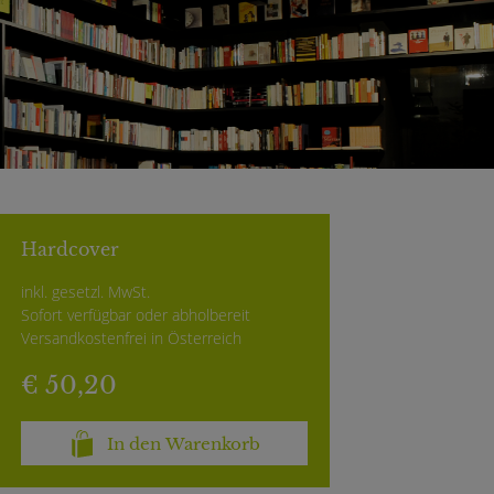
Hardcover
inkl. gesetzl. MwSt.
Sofort verfügbar oder abholbereit
Versandkostenfrei in Österreich
€ 50,20
In den Warenkorb