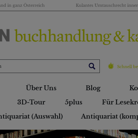
and in ganz Österreich
Kulantes Umtauschrecht inne
Schnell be
Über Uns
Blog
Ko
3D-Tour
5plus
Für Lesekr
tiquariat (Auswahl)
Antiquariat (komp