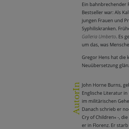
Ein bahnbrechender R
Bestseller war: Als K
jungen Frauen und Pr
Syphiliskranken. Frühe
Galleria Umberto
. Es g
um das, was Menschen
Gregor Hens hat die k
Neuübersetzung glänz
John Horne Burns, ge
AutorIn
Englische Literatur i
im militärischen Gehe
Danach schrieb er no
Cry of Children« -, di
er in Florenz. Er star