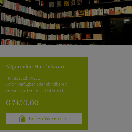
Allgemeine Handelsware
inkl. gesetzl. MwSt.
Sofort verfügbar oder abholbereit
Versandkostenfrei in Österreich
€ 7450,00
In den Warenkorb