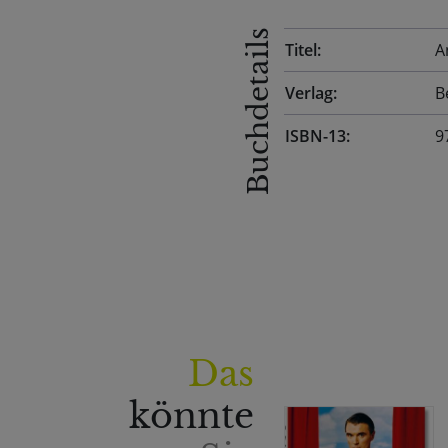
Buchdetails
Titel:
A
Verlag:
B
ISBN-13:
9
Das
könnte