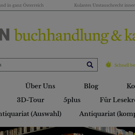
and in ganz Österreich
Kulantes Umtauschrecht inne
Schnell be
Über Uns
Blog
Ko
3D-Tour
5plus
Für Lesekr
tiquariat (Auswahl)
Antiquariat (komp