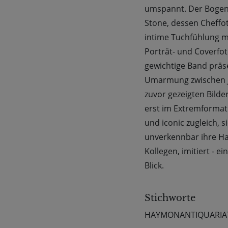
umspannt. Der Bogen 
Stone, dessen Cheffot
intime Tuchfühlung mi
Porträt- und Coverfot
gewichtige Band präs
Umarmung zwischen J
zuvor gezeigten Bilde
erst im Extremformat i
und iconic zugleich, si
unverkennbar ihre Han
Kollegen, imitiert - 
Blick.
Stichworte
HAYMONANTIQUARIA