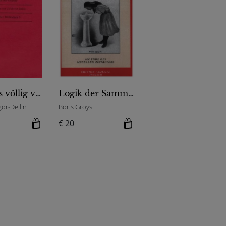
Partheys völlig verfehlter Besuch bei Thomas Mann. Ein verfehlter und ein gelungener Besuch bei Goethe
Logik der Sammlung
or-Dellin
Boris Groys
€ 20