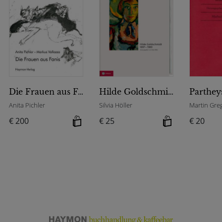
Die Frauen aus Fanis
Hilde Goldschmidt 1897-1980
Anita Pichler
Silvia Höller
Martin Greg
€ 200
€ 25
€ 20