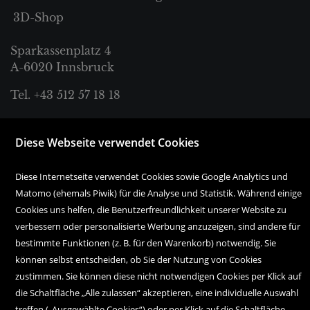
3D-Shop
Sparkassenplatz 4
A-6020 Innsbruck
Tel. +43 512 57 18 18
bestellung@haymonbuchhandlung.at
Diese Webseite verwendet Cookies
Montag bis Freitag:
Diese Internetseite verwendet Cookies sowie Google Analytics und
10.00 Uhr bis 18.00 Uhr
Matomo (ehemals Piwik) für die Analyse und Statistik. Während einige
Cookies uns helfen, die Benutzerfreundlichkeit unserer Website zu
Samstag:
verbessern oder personalisierte Werbung anzuzeigen, sind andere für
10.00 Uhr bis 17.00 Uhr
bestimmte Funktionen (z. B. für den Warenkorb) notwendig. Sie
können selbst entscheiden, ob Sie der Nutzung von Cookies
zustimmen. Sie können diese nicht notwendigen Cookies per Klick auf
die Schaltfläche „Alle zulassen“ akzeptieren, eine individuelle Auswahl
treffen („Ausgewählte Cookies“) oder per Klick auf die Schaltfläche