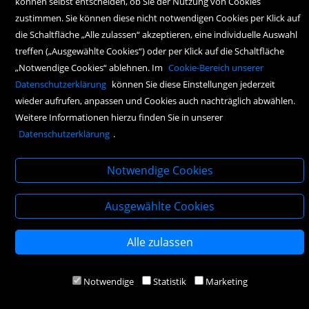
können selbst entscheiden, ob Sie der Nutzung von Cookies
Detail
zustimmen. Sie können diese nicht notwendigen Cookies per Klick auf
die Schaltfläche „Alle zulassen“ akzeptieren, eine individuelle Auswahl
treffen („Ausgewählte Cookies“) oder per Klick auf die Schaltfläche
„Notwendige Cookies“ ablehnen. Im
Cookie-Bereich unserer
Entzug /
Datenschutzerklärung
können Sie diese Einstellungen jederzeit
Roman - "Spannend ist
wieder aufrufen, anpassen und Cookies auch nachträglich abwählen.
das, klug und sehr
Weitere Informationen hierzu finden Sie in unserer
souverän erzählt." SWR
Datenschutzerklärung
.
Autor:
Christoph Peters
Notwendige Cookies
(
1 Rezension
)
Rezension verfassen
Ausgewählte Cookies
Deutsch
2026 - Luchterhand Literaturverlag
Alle zulassen
Hardcover
Notwendige
Statistik
Marketing
Auch verfügbar als: