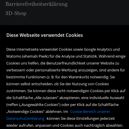
Barrierefreiheitserklärung
3D-Shop
Sparkassenplatz 4
A-6020 Innsbruck
Diese Webseite verwendet Cookies
Tel. +43 512 57 18 18
Diese Internetseite verwendet Cookies sowie Google Analytics und
Matomo (ehemals Piwik) für die Analyse und Statistik. Während einige
Cookies uns helfen, die Benutzerfreundlichkeit unserer Website zu
bestellung@haymonbuchhandlung.at
verbessern oder personalisierte Werbung anzuzeigen, sind andere für
Montag bis Freitag:
bestimmte Funktionen (z. B. für den Warenkorb) notwendig. Sie
10.00 Uhr bis 18.00 Uhr
können selbst entscheiden, ob Sie der Nutzung von Cookies
zustimmen. Sie können diese nicht notwendigen Cookies per Klick auf
Samstag:
die Schaltfläche „Alle zulassen“ akzeptieren, eine individuelle Auswahl
10.00 Uhr bis 17.00 Uhr
treffen („Ausgewählte Cookies“) oder per Klick auf die Schaltfläche
„Notwendige Cookies“ ablehnen. Im
Cookie-Bereich unserer
Datenschutzerklärung
können Sie diese Einstellungen jederzeit
wieder aufrufen, anpassen und Cookies auch nachträglich abwählen.