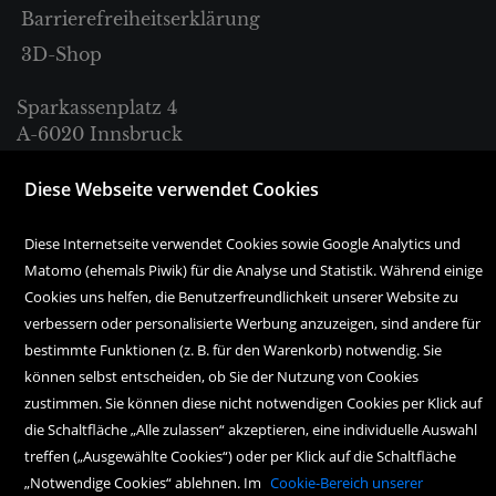
Barrierefreiheitserklärung
3D-Shop
Sparkassenplatz 4
A-6020 Innsbruck
Tel. +43 512 57 18 18
Diese Webseite verwendet Cookies
Diese Internetseite verwendet Cookies sowie Google Analytics und
bestellung@haymonbuchhandlung.at
Matomo (ehemals Piwik) für die Analyse und Statistik. Während einige
Montag bis Freitag:
Cookies uns helfen, die Benutzerfreundlichkeit unserer Website zu
10.00 Uhr bis 18.00 Uhr
verbessern oder personalisierte Werbung anzuzeigen, sind andere für
bestimmte Funktionen (z. B. für den Warenkorb) notwendig. Sie
Samstag:
können selbst entscheiden, ob Sie der Nutzung von Cookies
10.00 Uhr bis 17.00 Uhr
zustimmen. Sie können diese nicht notwendigen Cookies per Klick auf
die Schaltfläche „Alle zulassen“ akzeptieren, eine individuelle Auswahl
treffen („Ausgewählte Cookies“) oder per Klick auf die Schaltfläche
„Notwendige Cookies“ ablehnen. Im
Cookie-Bereich unserer