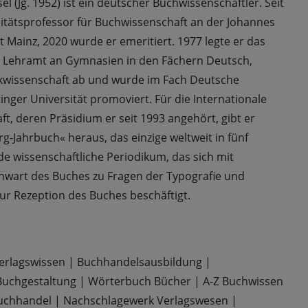
el (Jg. 1952) ist ein deutscher Buchwissenschaftler. Seit
rsitätsprofessor für Buchwissenschaft an der Johannes
 Mainz, 2020 wurde er emeritiert. 1977 legte er das
 Lehramt an Gymnasien in den Fächern Deutsch,
ikwissenschaft ab und wurde im Fach Deutsche
inger Universität promoviert. Für die Internationale
t, deren Präsidium er seit 1993 angehört, gibt er
g-Jahrbuch« heraus, das einzige weltweit in fünf
e wissenschaftliche Periodikum, das sich mit
wart des Buches zu Fragen der Typografie und
ur Rezeption des Buches beschäftigt.
erlagswissen
|
Buchhandelsausbildung
|
Buchgestaltung
|
Wörterbuch Bücher
|
A-Z Buchwissen
uchhandel
|
Nachschlagewerk Verlagswesen
|