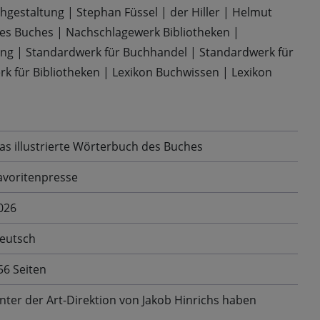
hgestaltung
|
Stephan Füssel
|
der Hiller
|
Helmut
es Buches
|
Nachschlagewerk Bibliotheken
|
ung
|
Standardwerk für Buchhandel
|
Standardwerk für
k für Bibliotheken
|
Lexikon Buchwissen
|
Lexikon
as illustrierte Wörterbuch des Buches
avoritenpresse
026
eutsch
56 Seiten
nter der Art-Direktion von Jakob Hinrichs haben