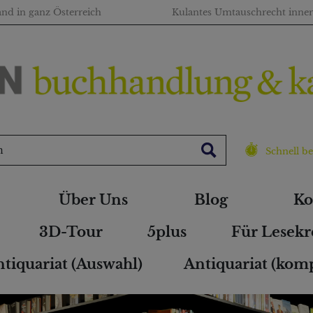
and in ganz Österreich
Kulantes Umtauschrecht inne
Schnell be
Über Uns
Blog
Ko
3D-Tour
5plus
Für Lesekr
tiquariat (Auswahl)
Antiquariat (komp