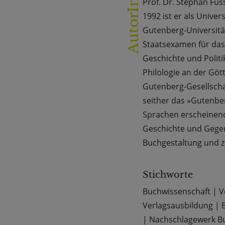
Prof. Dr. Stephan Füss
AutorIn
1992 ist er als Unive
Gutenberg-Universität
Staatsexamen für das
Geschichte und Polit
Philologie an der Gött
Gutenberg-Gesellschaf
seither das »Gutenber
Sprachen erscheinend
Geschichte und Gegen
Buchgestaltung und z
Stichworte
Buchwissenschaft
|
V
Verlagsausbildung
|
|
Nachschlagewerk B