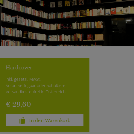
Hardcover
inkl. gesetzl. MwSt.
Sofort verfügbar oder abholbereit
Versandkostenfrei in Österreich
€ 29,60
In den Warenkorb