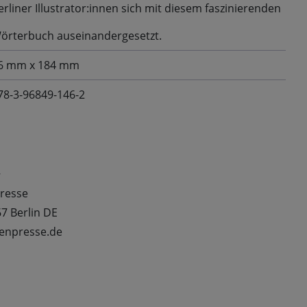
erliner Illustrator:innen sich mit diesem faszinierenden
örterbuch auseinandergesetzt.
6 mm x 184 mm
78-3-96849-146-2
t
presse
7 Berlin DE
tenpresse.de