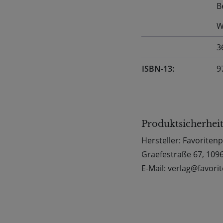
B
W
3
ISBN-13:
9
Produktsicherhei
Hersteller: Favoriten
Graefestraße 67, 1096
E-Mail: verlag@favori