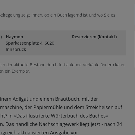
lregelung zeigt Ihnen, ob ein Buch lagernd ist und wo Sie es
)
Haymon
Reservieren (Kontakt)
Sparkassenplatz 4, 6020
Innsbruck
sich der aktuelle Bestand durch fortlaufende Verkäufe ändern kann.
en ein Exemplar.
einem Adligat und einem Brautbuch, mit der
semaschine, der Papiermühle und dem Streicheisen auf
icht? In »Das illustrierte Wörterbuch des Buches«
n. Das handliche Nachschlagewerk liegt jetzt - nach 24
angreich aktualisierten Ausgabe vor.