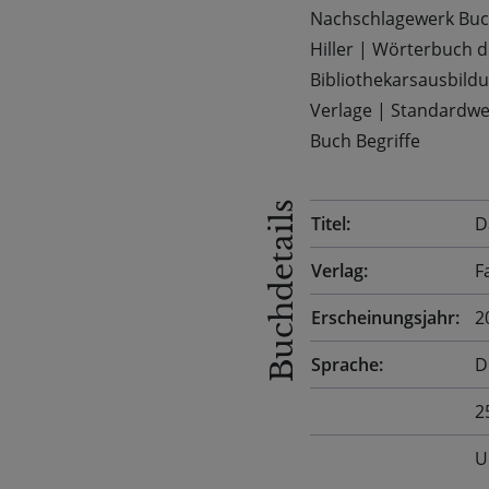
Nachschlagewerk Buc
Hiller
|
Wörterbuch d
Bibliothekarsausbild
Verlage
|
Standardwer
Buch Begriffe
Buchdetails
Titel:
D
Verlag:
F
Erscheinungsjahr:
2
Sprache:
D
2
U