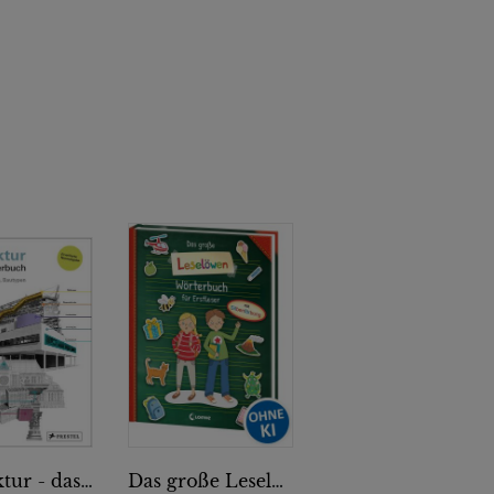
Architektur - das Bildwörterbuch
Das große Leselöwen-Wörterbuch für Erstleser