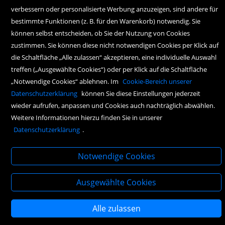
verbessern oder personalisierte Werbung anzuzeigen, sind andere für
bestimmte Funktionen (z. B. für den Warenkorb) notwendig. Sie
bestellung@haymonbuchhandlung.at
können selbst entscheiden, ob Sie der Nutzung von Cookies
zustimmen. Sie können diese nicht notwendigen Cookies per Klick auf
Montag bis Freitag:
die Schaltfläche „Alle zulassen“ akzeptieren, eine individuelle Auswahl
10.00 Uhr bis 18.00 Uhr
treffen („Ausgewählte Cookies“) oder per Klick auf die Schaltfläche
„Notwendige Cookies“ ablehnen. Im
Cookie-Bereich unserer
Samstag:
Datenschutzerklärung
können Sie diese Einstellungen jederzeit
10.00 Uhr bis 17.00 Uhr
wieder aufrufen, anpassen und Cookies auch nachträglich abwählen.
Weitere Informationen hierzu finden Sie in unserer
Datenschutzerklärung
.
Notwendige Cookies
Copyright Icons:
Socialicon
|
Zahlungsicon
|
Serviceicons
|
Kundenkontoicon
Ausgewählte Cookies
Alle zulassen