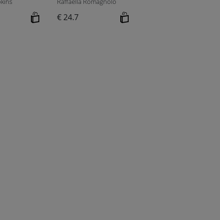
kins
Raffaella Romagnolo
€ 24.7