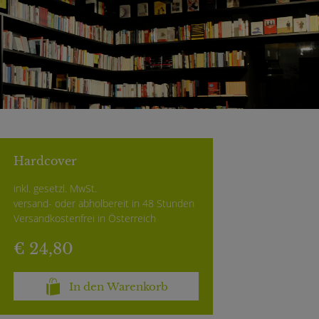
Hardcover
inkl. gesetzl. MwSt.
versand- oder abholbereit in 48 Stunden
Versandkostenfrei in Österreich
€ 24,80
In den Warenkorb