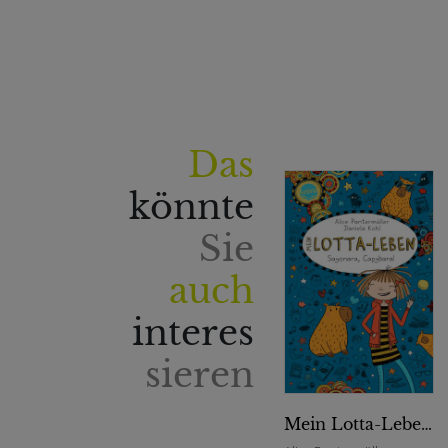
Das
könnte
Sie
auch
interes
sieren
Mein Lotta-Leben (23). Sayonara, Capybara!