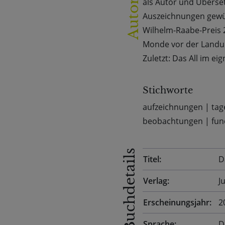
AutorIn
als Autor und Überset
Auszeichnungen gewürd
Wilhelm-Raabe-Preis 
Monde vor der Landung
Zuletzt: Das All im eig
Stichworte
aufzeichnungen
|
tag
beobachtungen
|
fun
Buchdetails
Titel:
D
Verlag:
J
Erscheinungsjahr:
2
Sprache:
D