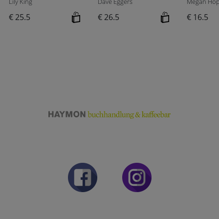
Lily King
Dave Eggers
Megan Hop
€ 25.5
€ 26.5
€ 16.5