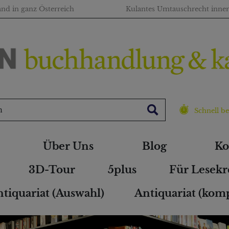
and in ganz Österreich
Kulantes Umtauschrecht inne
Schnell be
Über Uns
Blog
Ko
3D-Tour
5plus
Für Lesekr
tiquariat (Auswahl)
Antiquariat (komp