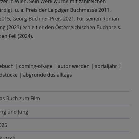
zer in Wien. Sein Werk wurde mit zahlreichen
igt, u. a. Preis der Leipziger Buchmesse 2011,
2015, Georg-Büchner-Preis 2021. Für seinen Roman
 (2023) erhielt er den Österreichischen Buchpreis.
nen Fell (2024).
ebuch
|
coming-of-age
|
autor werden
|
sozialjahr
|
dstücke
|
abgründe des alltags
as Buch zum Film
ung und Jung
025
eutsch