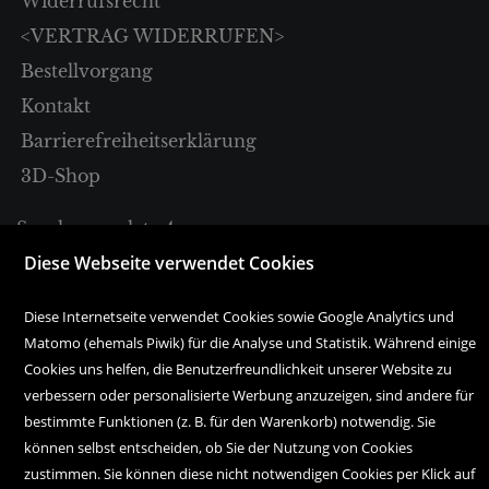
Widerrufsrecht
<VERTRAG WIDERRUFEN>
Bestellvorgang
Kontakt
Barrierefreiheitserklärung
3D-Shop
Sparkassenplatz 4
A-6020 Innsbruck
Diese Webseite verwendet Cookies
Tel. +43 512 57 18 18
Diese Internetseite verwendet Cookies sowie Google Analytics und
Matomo (ehemals Piwik) für die Analyse und Statistik. Während einige
bestellung@haymonbuchhandlung.at
Cookies uns helfen, die Benutzerfreundlichkeit unserer Website zu
verbessern oder personalisierte Werbung anzuzeigen, sind andere für
Montag bis Freitag:
bestimmte Funktionen (z. B. für den Warenkorb) notwendig. Sie
10.00 Uhr bis 18.00 Uhr
können selbst entscheiden, ob Sie der Nutzung von Cookies
zustimmen. Sie können diese nicht notwendigen Cookies per Klick auf
Samstag: