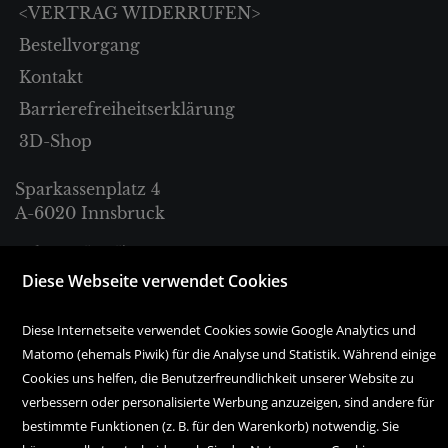
<VERTRAG WIDERRUFEN>
Bestellvorgang
Kontakt
Barrierefreiheitserklärung
3D-Shop
Sparkassenplatz 4
A-6020 Innsbruck
Tel. +43 512 57 18 18
Diese Webseite verwendet Cookies
bestellung@haymonbuchhandlung.at
Diese Internetseite verwendet Cookies sowie Google Analytics und
Matomo (ehemals Piwik) für die Analyse und Statistik. Während einige
Montag bis Freitag:
Cookies uns helfen, die Benutzerfreundlichkeit unserer Website zu
10.00 Uhr bis 18.00 Uhr
verbessern oder personalisierte Werbung anzuzeigen, sind andere für
Samstag:
bestimmte Funktionen (z. B. für den Warenkorb) notwendig. Sie
10.00 Uhr bis 17.00 Uhr